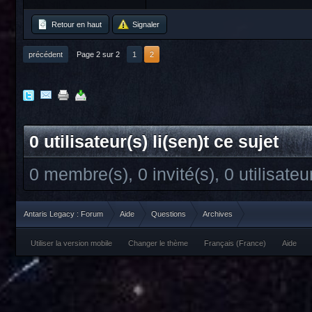
Retour en haut
Signaler
précédent
Page 2 sur 2
1
2
0 utilisateur(s) li(sen)t ce sujet
0 membre(s), 0 invité(s), 0 utilisate
Antaris Legacy : Forum
Aide
Questions
Archives
Utiliser la version mobile
Changer le thème
Français (France)
Aide