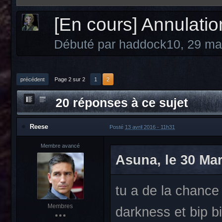
[En cours] Annulati
Débuté par
haddock10
,
29 ma
précédent
Page 2 sur 2
1
2
20 réponses à ce sujet
Reese
Posté
13 avril 2016 - 11h31
Membre avancé
Asuna, le 30 Mar 
tu a de la chance 
Membres
darkness et bip bi