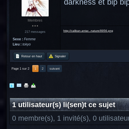
darkness et bip bip
Membres
http://caliban.antar...nature/8956.png
217 messages
Sexe :
Femme
Lieu :
tokyo
Retour en haut
Signaler
Page 1 sur 2
1
2
suivant
1 utilisateur(s) li(sen)t ce sujet
0 membre(s), 1 invité(s), 0 utilisate