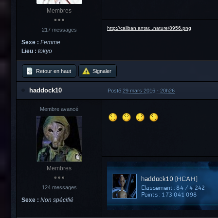
Membres
http://caliban.antar...nature/8956.png
217 messages
Sexe :
Femme
Lieu :
tokyo
Retour en haut
Signaler
haddock10
Posté
29 mars 2016 - 20h26
Membre avancé
Membres
124 messages
Sexe :
Non spécifié