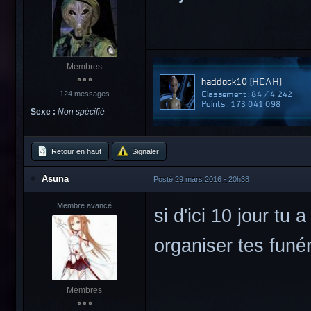
Membres
124 messages
Sexe :
Non spécifié
Retour en haut
Signaler
Asuna
Posté
29 mars 2016 - 20h38
Membre avancé
si d'ici 10 jour tu
organiser tes funé
Membres