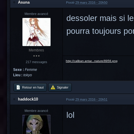
Asuna
Posté
29 mars 2016 - 20h50
Membre avancé
dessoler mais si l
pourra toujours por
Membres
http://caliban.antar...nature/8956.png
217 messages
Sexe :
Femme
Lieu :
tokyo
Retour en haut
Signaler
haddock10
Posté
29 mars 2016 - 20h51
Membre avancé
lol