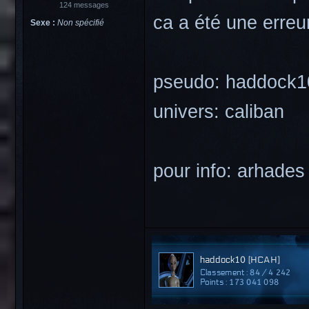
124 messages
ca a été une erreu
Sexe :
Non spécifié
pseudo: haddock1
univers: caliban
pour info: arhades