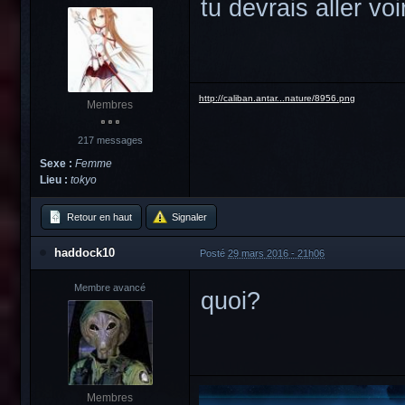
tu devrais aller v
http://caliban.antar...nature/8956.png
Membres
217 messages
Sexe :
Femme
Lieu :
tokyo
Retour en haut
Signaler
haddock10
Posté
29 mars 2016 - 21h06
Membre avancé
quoi?
Membres