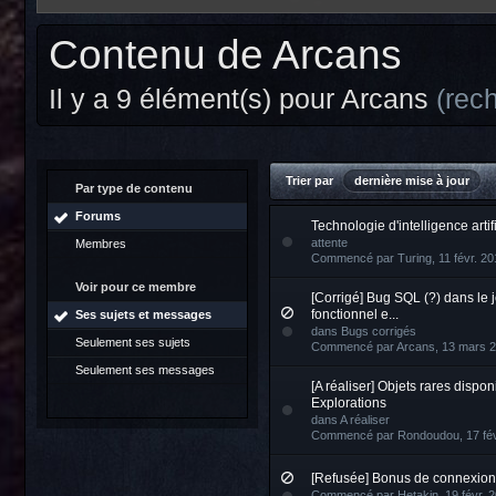
Contenu de Arcans
Il y a 9 élément(s) pour Arcans
(rec
Trier par
dernière mise à jour
Par type de contenu
Forums
Technologie d'intelligence artifi
attente
Membres
Commencé par
Turing
, 11 févr. 2
Voir pour ce membre
[Corrigé] Bug SQL (?) dans le j
fonctionnel e...
Ses sujets et messages
dans
Bugs corrigés
Seulement ses sujets
Commencé par
Arcans
, 13 mars 
Seulement ses messages
[A réaliser] Objets rares dispo
Explorations
dans
A réaliser
Commencé par
Rondoudou
, 17 fé
[Refusée] Bonus de connexion
Commencé par
Hetakin
, 19 févr. 