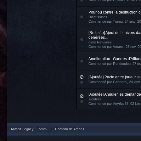
Pour ou contre la destruction 
Discussions
Commencé par
Turing
, 24 janv. 
[Refusée] Ajout de l’univers da
générées...
dans
Refusées
Commencé par
Arcans
, 03 nov. 2
Amélioration : Guerres d'Allia
Commencé par
Rondoudou
, 27 m
[Ajoutée] Pacte entre joueur
da
Commencé par
Geeneral
, 24 janv
[Ajoutée] Annuler les demande
Ajoutées
Commencé par
Анубис68
, 02 jui
Antaris Legacy : Forum
Contenu de Arcans