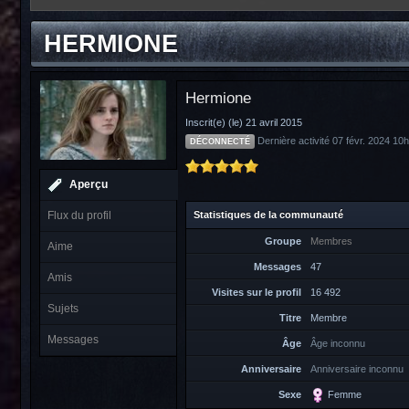
HERMIONE
Hermione
Inscrit(e) (le) 21 avril 2015
Dernière activité 07 févr. 2024 10
DÉCONNECTÉ
Aperçu
Statistiques de la communauté
Flux du profil
Groupe
Membres
Aime
Messages
47
Amis
Visites sur le profil
16 492
Sujets
Titre
Membre
Messages
Âge
Âge inconnu
Anniversaire
Anniversaire inconnu
Sexe
Femme