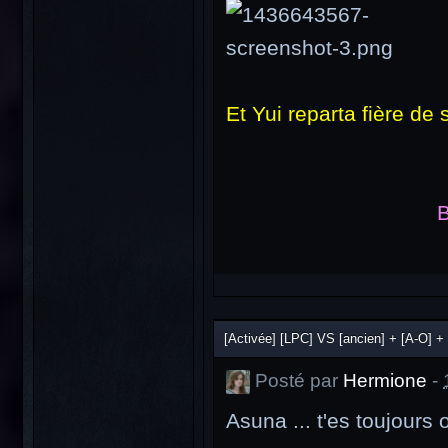
Et Yui reparta fière de 
B
[Activée] [LPC] VS [ancien] + [A-O] + 
Posté par
Hermione
-
Asuna ... t'es toujours 