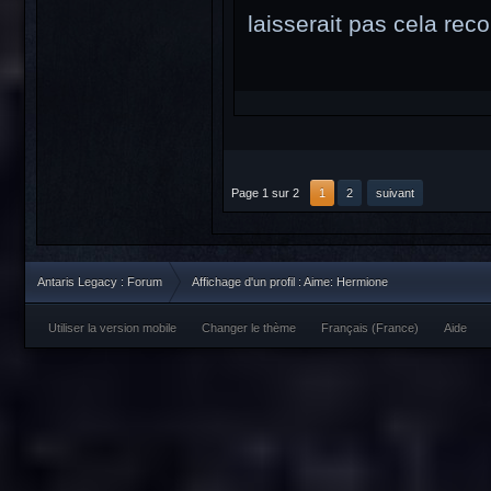
laisserait pas cela re
Page 1 sur 2
1
2
suivant
Antaris Legacy : Forum
Affichage d'un profil : Aime: Hermione
Utiliser la version mobile
Changer le thème
Français (France)
Aide