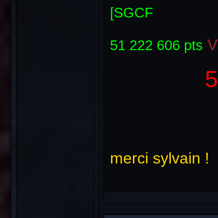
[SGCF
51 222 606 pts
53 450
merci sylvain !