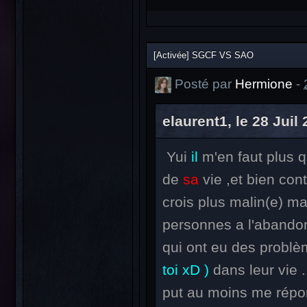
[Activée] SGCF VS SAO
Posté par
Hermione
-
elaurent1, le 28 Juil 
Yui
il
m'en faut plus 
de
sa
vie ,et bien co
crois plus malin(e) ma
personnes a l'abando
qui ont eu des problèm
toi xD )
dans leur vie 
put au moins me rép