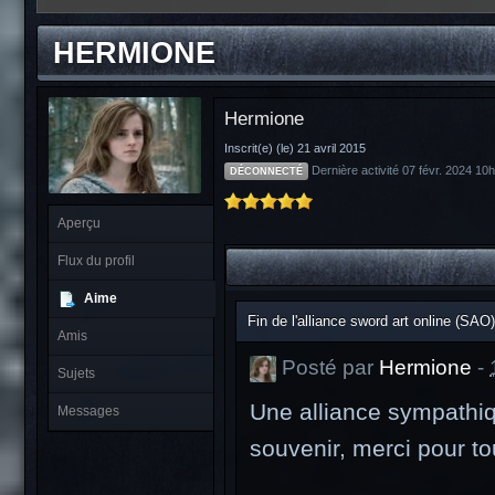
HERMIONE
Hermione
Inscrit(e) (le) 21 avril 2015
Dernière activité 07 févr. 2024 10
DÉCONNECTÉ
Aperçu
Flux du profil
Aime
Fin de l'alliance sword art online (SAO)
Amis
Posté par
Hermione
-
Sujets
Une alliance sympathiqu
Messages
souvenir, merci pour to