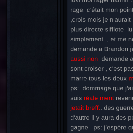
rage, c’était mon poin
,crois mois je n'aurait
plus directe sifflote 
simplement , et me n
demande a Brandon je
aussi non
demande a 
sont croiser , c'est p
marre tous les deux
m
ps: dommage que j'ai 
suis
réale ment
revenu
jetait breff.
. des guerr
d'autre il y aura des 
gagne ps: j’espère q