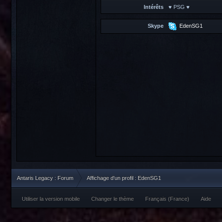
Intérêts
♥ PSG ♥
Skype
EdenSG1
Antaris Legacy : Forum
Affichage d'un profil : EdenSG1
Utiliser la version mobile
Changer le thème
Français (France)
Aide