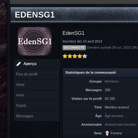
EDENSG1
EdenSG1
Inscrit(e) (le) 10 avril 2013
Dernière activité 09 oct. 2019 18h
DÉCONNECTÉ
Aperçu
Statistiques de la communauté
Flux du profil
Groupe
Membres
Aime
Messages
339
Amis
Visites sur le profil
20 156
Sujets
Titre
Membre avancé
Messages
Âge
Âge inconnu
Anniversaire
Anniversaire inconnu
Sexe
Femme