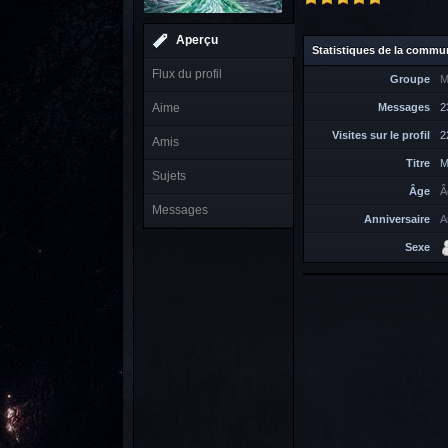
Aperçu
Statistiques de la commu
Flux du profil
Groupe
M
Messages
2
Aime
Visites sur le profil
2
Amis
Titre
M
Sujets
Âge
Â
Messages
Anniversaire
A
Sexe