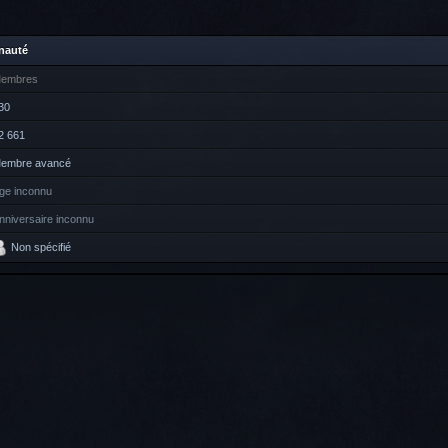
nauté
embres
30
2 661
embre avancé
ge inconnu
nniversaire inconnu
Non spécifié