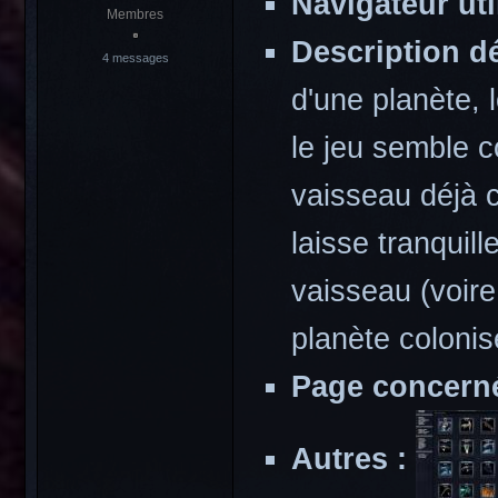
Navigateur uti
Membres
Description dé
4 messages
d'une planète, 
le jeu semble c
vaisseau déjà c
laisse tranquil
vaisseau (voire
planète colonis
Page concerné
Autres :