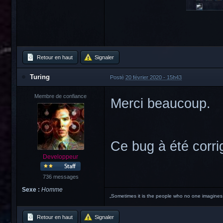
Retour en haut
Signaler
Turing
Posté
20 février 2020 - 15h43
Membre de confiance
Merci beaucoup.
Ce bug à été corri
Developpeur
736 messages
Sexe :
Homme
„Sometimes it is the people who no one imagines
Retour en haut
Signaler