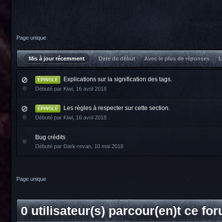
Page unique
Mis à jour récemment
Date de début
Avec le plus de réponses
L
Explications sur la signification des tags.
ÉPINGLÉ
Débuté par
Kiwi
,
16 avril 2018
Les règles à respecter sur cette section.
ÉPINGLÉ
Débuté par
Kiwi
,
16 avril 2018
Bug crédits
Débuté par
Dark-revan
,
10 mai 2018
Page unique
0 utilisateur(s) parcour(en)t ce fo