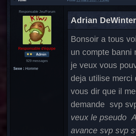
Posté
23 mars 2017 - 23h46
Responsable Jeu/Forum
Adrian DeWinter, 
Bonsoir a tous vo
Responsable d'équipe
un compte banni m
929 messages
je veux vous pouv
Sexe :
Homme
deja utilise merc
vous dir que il 
demande svp svp
veux le pseudo A
avance svp svp 