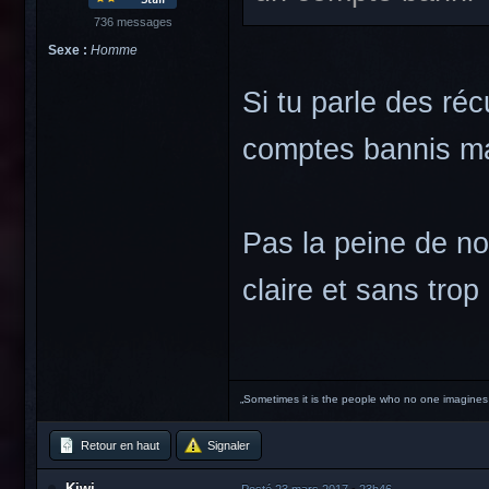
736 messages
Sexe :
Homme
Si tu parle des ré
comptes bannis ma
Pas la peine de n
claire et sans trop
„Sometimes it is the people who no one imagines
Retour en haut
Signaler
Kiwi