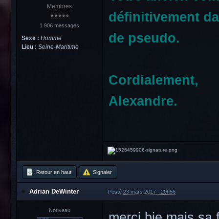
Membres
définitivement d
1 906 messages
de pseudo.
Sexe :
Homme
Lieu :
Seine-Maritime
Cordialement,
Alexandre.
Retour en haut
Signaler
Adrian DeWinter
Posté
23 mars 2017 - 20h56
Nouveau
merci bie mais sa 