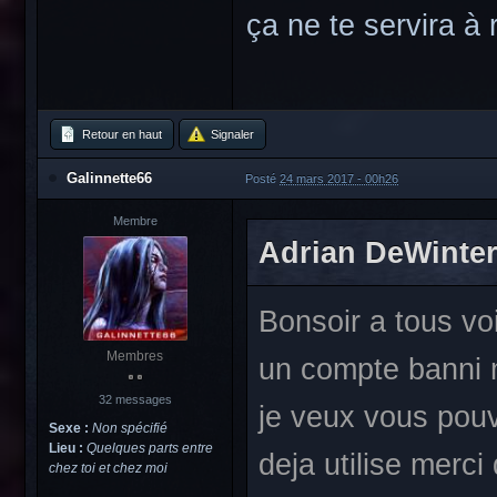
ça ne te servira à r
Retour en haut
Signaler
Galinnette66
Posté
24 mars 2017 - 00h26
Membre
Adrian DeWinter, 
Bonsoir a tous vo
Membres
un compte banni m
32 messages
je veux vous pouv
Sexe :
Non spécifié
Lieu :
Quelques parts entre
deja utilise merc
chez toi et chez moi