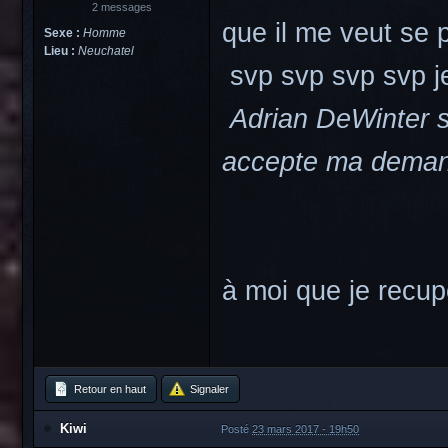
2 messages
que il me veut se
Sexe :
Homme
Lieu :
Neuchatel
svp svp svp svp j
Adrian DeWinter s
accepte ma deman
à moi que je recu
Retour en haut
Signaler
Kiwi
Posté
23 mars 2017 - 19h50