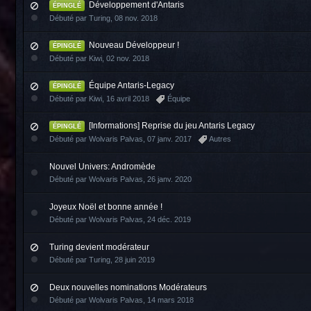
Développement d'Antaris
ÉPINGLÉ
Débuté par
Turing
,
08 nov. 2018
Nouveau Développeur !
ÉPINGLÉ
Débuté par
Kiwi
,
02 nov. 2018
Équipe Antaris-Legacy
ÉPINGLÉ
Débuté par
Kiwi
,
16 avril 2018
Équipe
[Informations] Reprise du jeu Antaris Legacy
ÉPINGLÉ
Débuté par
Wolvaris Palvas
,
07 janv. 2017
Autres
Nouvel Univers: Andromède
Débuté par
Wolvaris Palvas
,
26 janv. 2020
Joyeux Noël et bonne année !
Débuté par
Wolvaris Palvas
,
24 déc. 2019
Turing devient modérateur
Débuté par
Turing
,
28 juin 2019
Deux nouvelles nominations Modérateurs
Débuté par
Wolvaris Palvas
,
14 mars 2018