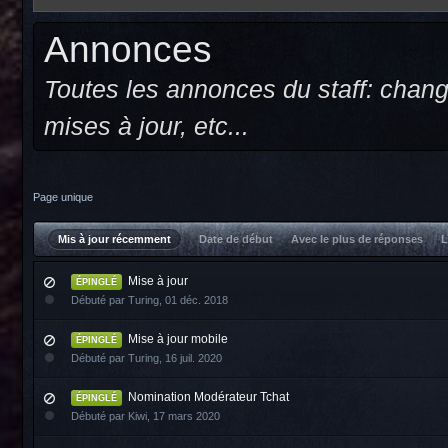
Annonces
Toutes les annonces du staff: chang
mises à jour, etc...
Page unique
Mis à jour récemment
Date de début
Avec le plus de réponses
L
Mise à jour
ÉPINGLÉ
Débuté par
Turing
,
01 déc. 2018
Mise à jour mobile
ÉPINGLÉ
Débuté par
Turing
,
16 juil. 2020
Nomination Modérateur Tchat
ÉPINGLÉ
Débuté par
Kiwi
,
17 mars 2020