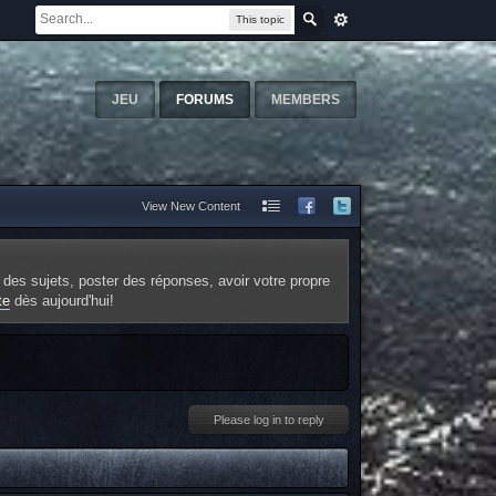
This topic
JEU
FORUMS
MEMBERS
View New Content
 des sujets, poster des réponses, avoir votre propre
te
dès aujourd'hui!
Please log in to reply