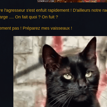
re l'agresseur s'est enfuit rapidement ! D'ailleurs notre r
ge .... On fait quoi ? On fuit ?
nement pas ! Préparez mes vaisseaux !