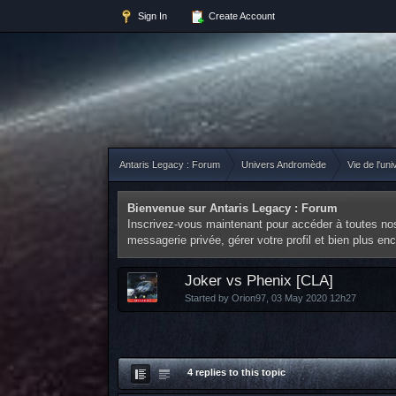
Sign In
Create Account
Antaris Legacy : Forum
Univers Andromède
Vie de l'uni
Bienvenue sur Antaris Legacy : Forum
Inscrivez-vous maintenant pour accéder à toutes nos 
messagerie privée, gérer votre profil et bien plus e
Joker vs Phenix [CLA]
Started by
Orion97
,
03 May 2020 12h27
4 replies to this topic