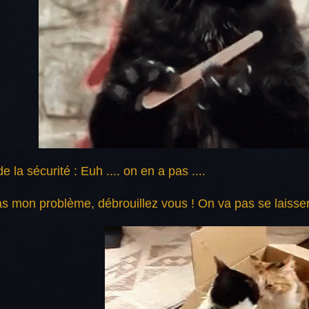
 la sécurité : Euh .... on en a pas ....
as mon problème, débrouillez vous ! On va pas se laisser 