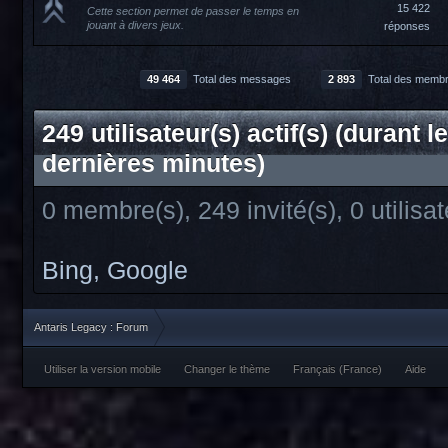
15 422
Cette section permet de passer le temps en
jouant à divers jeux.
réponses
49 464
Total des messages
2 893
Total des memb
249 utilisateur(s) actif(s) (durant l
dernières minutes)
0 membre(s), 249 invité(s), 0 utili
Bing,
Google
Antaris Legacy : Forum
Utiliser la version mobile
Changer le thème
Français (France)
Aide