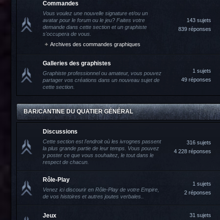
Commandes
Vous voulez une nouvelle signature et/ou un
avatar pour le forum ou le jeu? Faites votre
143 sujets
demande dans cette section et un graphiste
839 réponses
s'occupera de vous.
Archives des commandes graphiques
Galleries des graphistes
1 sujets
Graphiste professionnel ou amateur, vous pouvez
49 réponses
partager vos créations dans un nouveau sujet de
cette section.
BAR/CANTINE DU QUATIER GÉNÉRAL
Discussions
Cette section est l'endroit où les ivrognes passent
316 sujets
la plus grande partie de leur temps. Vous pouvez
4 228 réponses
y poster ce que vous souhaitez, le tout dans le
respect de chacun.
Rôle-Play
1 sujets
Venez ici discourir en Rôle-Play de votre Empire,
2 réponses
de vos histoires et autres joutes verbales..
Jeux
31 sujets