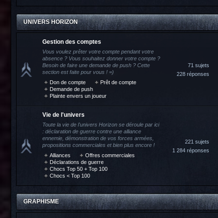
UNIVERS HORIZON
Gestion des comptes
Vous voulez prêter votre compte pendant votre
absence ? Vous souhaitez donner votre compte ?
Besoin de faire une demande de push ? Cette
71 sujets
section est faite pour vous ! =)
228 réponses
Don de compte
Prêt de compte
Demande de push
Plainte envers un joueur
Vie de l'univers
Toute la vie de l'univers Horizon se déroule par ici
: déclaration de guerre contre une alliance
ennemie, démonstration de vos forces armées,
221 sujets
propositions commerciales et bien plus encore !
1 284 réponses
Alliances
Offres commerciales
Déclarations de guerre
Chocs Top 50 + Top 100
Chocs < Top 100
GRAPHISME