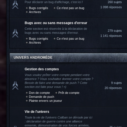
Pour déclarer un bug d'affichage, c'est ici !
260 sujets
1 098 réponses
Bugs corrigés
Ce n'est pas un bug
Archives
Bugs avec ou sans messages d'erreur
Cette section est réservée à la déclaration de
279 sujets
bugs avec ou sans messages d'erreur.
1 141 réponses
Bugs corrigés
Ce n'est pas un bug
Archives
UNIVERS ANDROMÈDE
Gestion des comptes
Vous voulez prêter votre compte pendant votre
absence ? Vous souhaitez donner votre compte ?
Besoin de faire une demande de push ? Cette
9 sujets
section est faite pour vous ! =)
20 réponses
Don de compte
Prêt de compte
Demande de push
Plainte envers un joueur
Vie de l'univers
Toute la vie de l'univers Caliban se déroule par ici
: déclaration de guerre contre une alliance
ennemie, démonstration de vos forces armées,