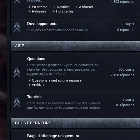
réalisées.
4 503 réponses
En attente
Ajoutées
A réaliser
Refusées
Hors règles
Développements
0 sujets
0 réponses
Suivi des améliorations apportées au jeu
AIDE
Questions
Cette section permet aux joueurs débutants de
chercher des réponses à leurs questions par
358 sujets
rapport au jeu et au forum.
2 198 réponses
Questions ayant eu une réponse
Archives
Tutoriels
6 sujets
Cette section rassemble l'ensemble des tutoriels
16 réponses
que les membres de la communauté ont réalisés.
BUGS ET ERREURS
Bugs d'affichage uniquement