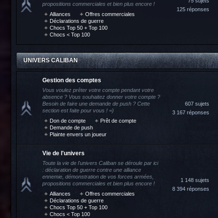
75 sujets
propositions commerciales et bien plus encore !
125 réponses
Alliances
Offres commerciales
Déclarations de guerre
Chocs Top 50 + Top 100
Chocs < Top 100
UNIVERS CALIBAN
Gestion des comptes
Vous voulez prêter votre compte pendant votre
absence ? Vous souhaitez donner votre compte ?
Besoin de faire une demande de push ? Cette
607 sujets
section est faite pour vous ! =)
3 167 réponses
Don de compte
Prêt de compte
Demande de push
Plainte envers un joueur
Vie de l'univers
Toute la vie de l'univers Caliban se déroule par ici
: déclaration de guerre contre une alliance
ennemie, démonstration de vos forces armées,
1 148 sujets
propositions commerciales et bien plus encore !
8 394 réponses
Alliances
Offres commerciales
Déclarations de guerre
Chocs Top 50 + Top 100
Chocs < Top 100