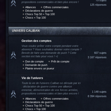
75 sujets
propositions commerciales et bien plus encore !
125 réponses
Alliances
Offres commerciales
Déclarations de guerre
Chocs Top 50 + Top 100
Chocs < Top 100
UNIVERS CALIBAN
Gestion des comptes
Vous voulez prêter votre compte pendant votre
absence ? Vous souhaitez donner votre compte ?
Besoin de faire une demande de push ? Cette
607 sujets
section est faite pour vous ! =)
3 167 réponses
Don de compte
Prêt de compte
Demande de push
Plainte envers un joueur
Vie de l'univers
Toute la vie de l'univers Caliban se déroule par ici
: déclaration de guerre contre une alliance
ennemie, démonstration de vos forces armées,
1 148 sujets
propositions commerciales et bien plus encore !
8 394 réponses
Alliances
Offres commerciales
Déclarations de guerre
Chocs Top 50 + Top 100
Chocs < Top 100