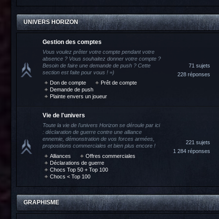
UNIVERS HORIZON
Gestion des comptes
Vous voulez prêter votre compte pendant votre
absence ? Vous souhaitez donner votre compte ?
Besoin de faire une demande de push ? Cette
71 sujets
section est faite pour vous ! =)
228 réponses
Don de compte
Prêt de compte
Demande de push
Plainte envers un joueur
Vie de l'univers
Toute la vie de l'univers Horizon se déroule par ici
: déclaration de guerre contre une alliance
ennemie, démonstration de vos forces armées,
221 sujets
propositions commerciales et bien plus encore !
1 284 réponses
Alliances
Offres commerciales
Déclarations de guerre
Chocs Top 50 + Top 100
Chocs < Top 100
GRAPHISME