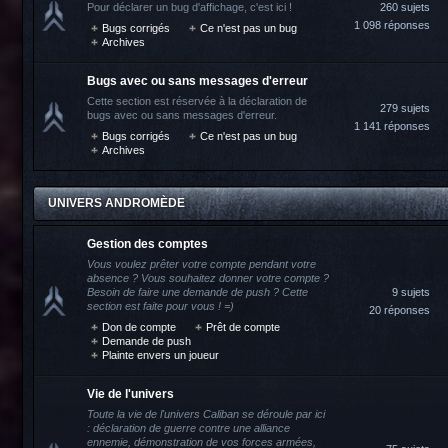
Pour déclarer un bug d'affichage, c'est ici !
260 sujets
1 098 réponses
Bugs corrigés
Ce n'est pas un bug
Archives
Bugs avec ou sans messages d'erreur
Cette section est réservée à la déclaration de
279 sujets
bugs avec ou sans messages d'erreur.
1 141 réponses
Bugs corrigés
Ce n'est pas un bug
Archives
UNIVERS ANDROMÈDE
Gestion des comptes
Vous voulez prêter votre compte pendant votre
absence ? Vous souhaitez donner votre compte ?
Besoin de faire une demande de push ? Cette
9 sujets
section est faite pour vous ! =)
20 réponses
Don de compte
Prêt de compte
Demande de push
Plainte envers un joueur
Vie de l'univers
Toute la vie de l'univers Caliban se déroule par ici
: déclaration de guerre contre une alliance
ennemie, démonstration de vos forces armées,