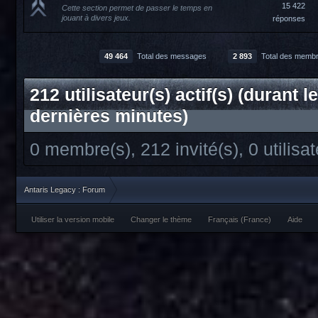
15 422
Cette section permet de passer le temps en
jouant à divers jeux.
réponses
49 464
Total des messages
2 893
Total des memb
212 utilisateur(s) actif(s) (durant l
dernières minutes)
0 membre(s), 212 invité(s), 0 utili
Antaris Legacy : Forum
Utiliser la version mobile
Changer le thème
Français (France)
Aide