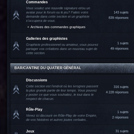
Commandes
Vous voulez une nouvelle signature et/ou un
avatar pour le forum ou le jeu? Faites votre
143 sujets
demande dans cette section et un graphiste
839 réponses
s'occupera de vous.
Archives des commandes graphiques
Galleries des graphistes
1 sujets
Graphiste professionnel ou amateur, vous pouvez
49 réponses
partager vos créations dans un nouveau sujet de
cette section.
BAR/CANTINE DU QUATIER GÉNÉRAL
Discussions
Cette section est l'endroit où les ivrognes passent
316 sujets
la plus grande partie de leur temps. Vous pouvez
4 228 réponses
y poster ce que vous souhaitez, le tout dans le
respect de chacun.
Rôle-Play
1 sujets
Venez ici discourir en Rôle-Play de votre Empire,
2 réponses
de vos histoires et autres joutes verbales..
Jeux
31 sujets