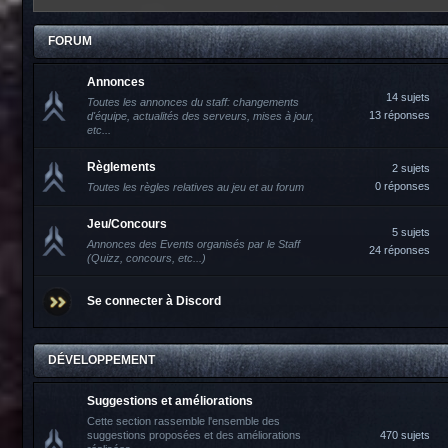
FORUM
Annonces
14 sujets
Toutes les annonces du staff: changements
13 réponses
d'équipe, actualités des serveurs, mises à jour,
etc...
Règlements
2 sujets
0 réponses
Toutes les règles relatives au jeu et au forum
Jeu/Concours
5 sujets
Annonces des Events organisés par le Staff
24 réponses
(Quizz, concours, etc...)
Se connecter à Discord
DÉVELOPPEMENT
Suggestions et améliorations
Cette section rassemble l'ensemble des
suggestions proposées et des améliorations
470 sujets