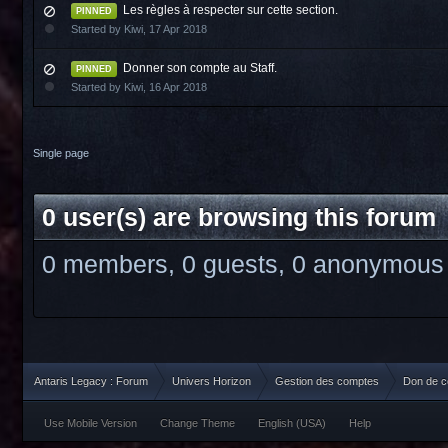
Les règles à respecter sur cette section.
PINNED
Started by
Kiwi
,
17 Apr 2018
Donner son compte au Staff.
PINNED
Started by
Kiwi
,
16 Apr 2018
Single page
0 user(s) are browsing this forum
0 members, 0 guests, 0 anonymous
Antaris Legacy : Forum
Univers Horizon
Gestion des comptes
Don de 
Use Mobile Version
Change Theme
English (USA)
Help