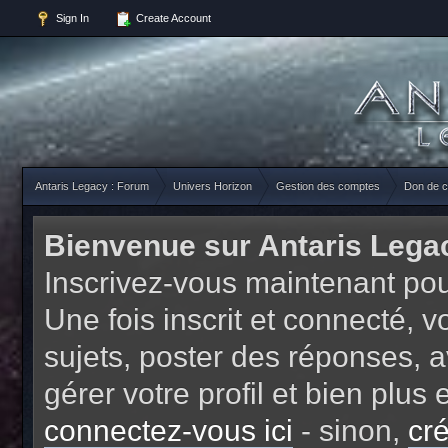
Sign In
Create Account
Antaris Legacy : Forum
Univers Horizon
Gestion des comptes
Don de 
Bienvenue sur Antaris Lega
Inscrivez-vous maintenant pou
Une fois inscrit et connecté,
sujets, poster des réponses, a
gérer votre profil et bien plu
connectez-vous ici
- sinon,
cr