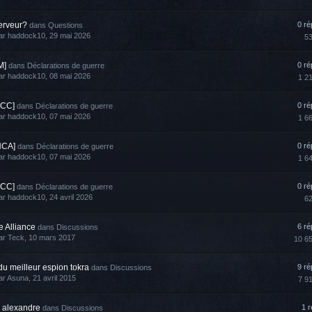
erveur?
0 r
dans
Questions
ar
haddock10
, 29 mai 2026
5
M]
0 r
dans
Déclarations de guerre
ar
haddock10
, 08 mai 2026
1 2
LCC]
0 r
dans
Déclarations de guerre
ar
haddock10
, 07 mai 2026
1 6
HCA]
0 r
dans
Déclarations de guerre
ar
haddock10
, 07 mai 2026
1 6
LCC]
0 r
dans
Déclarations de guerre
ar
haddock10
, 24 avril 2026
6
e Alliance
6 r
dans
Discussions
ar
Teck
, 10 mars 2017
10 6
du meilleur espion tokra
9 r
dans
Discussions
ar
Asuna
, 21 avril 2015
7 9
alexandre
1 
dans
Discussions