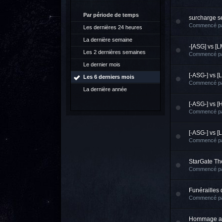
Par période de temps
surcharge s
Commencé p
Les dernières 24 heures
La dernière semaine
-[ASG] vs [L
Les 2 dernières semaines
Commencé p
Le dernier mois
[-ASG-] vs [
Les 6 derniers mois
Commencé p
La dernière année
[-ASG-] vs [
Commencé p
[-ASG-] vs [
Commencé p
StarGate Th
Commencé p
Funérailles 
Commencé p
Hommage a 