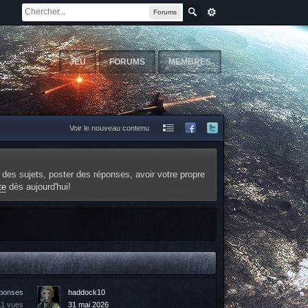
Forums
JEU
FORUMS
MEMBRES
Voir le nouveau contenu
 des sujets, poster des réponses, avoir votre propre
te
dès aujourd'hui!
éponses
haddock10
11 vues
31 mai 2026