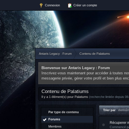
Connexion
Créer un compte
Antaris Legacy : Forum
Contenu de Palatiums
Bienvenue sur Antaris Legacy : Forum
Inscrivez-vous maintenant pour accéder à toutes nos 
messagerie privée, gérer votre profil et bien plus e
Contenu de Palatiums
Il y a 1 élément(s) pour Palatiums
(recherche limitée depuis 06
Trier par
dernièr
Par type de contenu
Forums
Récuperer 
Membres
Commencé p