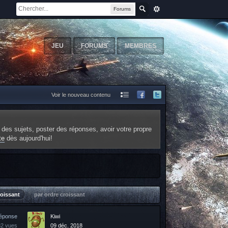
Forums
JEU
FORUMS
MEMBRES
Voir le nouveau contenu
 des sujets, poster des réponses, avoir votre propre
te
dès aujourd'hui!
roissant
par ordre croissant
réponse
Kiwi
82 vues
09 déc. 2018