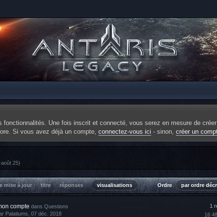
fonctionnalités. Une fois inscrit et connecté, vous serez en mesure de créer
ncore. Si vous avez déjà un compte,
connectez-vous ici
- sinon,
créer un comp
-août 25)
e mise à jour
titre
réponses
visualisations
Ordre
par ordre déc
mon compte
1 
dans
Questions
ar
Palatiums
, 07 déc. 2018
16 4