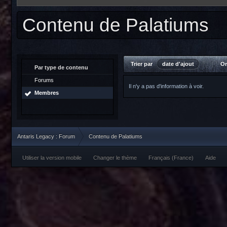
Contenu de Palatiums
Trier par
date d'ajout
Or
Par type de contenu
Forums
Il n'y a pas d'information à voir.
Membres
Antaris Legacy : Forum
Contenu de Palatiums
Utiliser la version mobile
Changer le thème
Français (France)
Aide