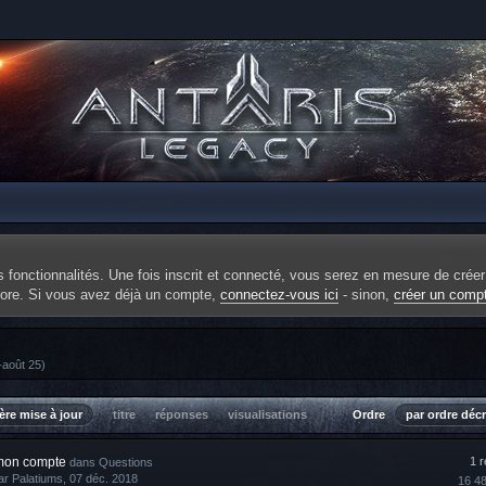
fonctionnalités. Une fois inscrit et connecté, vous serez en mesure de créer
ncore. Si vous avez déjà un compte,
connectez-vous ici
- sinon,
créer un comp
-août 25)
ère mise à jour
titre
réponses
visualisations
Ordre
par ordre déc
mon compte
1 
dans
Questions
ar
Palatiums
, 07 déc. 2018
16 4