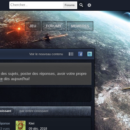
Forums
JEU
FORUMS
MEMBRES
Voir le nouveau contenu
 des sujets, poster des réponses, avoir votre propre
te
dès aujourd'hui!
roissant
par ordre croissant
réponse
Kiwi
83 vues
09 déc. 2018