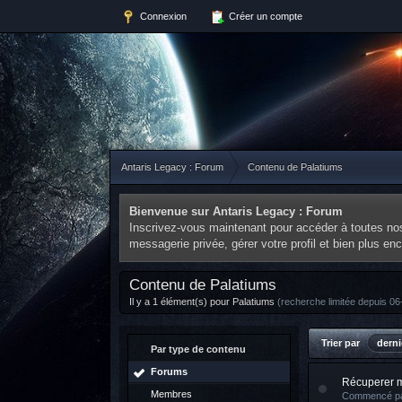
Connexion
Créer un compte
Antaris Legacy : Forum
Contenu de Palatiums
Bienvenue sur Antaris Legacy : Forum
Inscrivez-vous maintenant pour accéder à toutes nos 
messagerie privée, gérer votre profil et bien plus e
Contenu de Palatiums
Il y a 1 élément(s) pour Palatiums
(recherche limitée depuis 06
Trier par
derni
Par type de contenu
Forums
Récuperer 
Membres
Commencé p