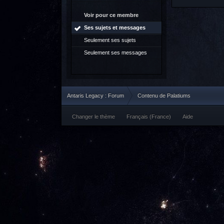
Voir pour ce membre
Ses sujets et messages
Seulement ses sujets
Seulement ses messages
Antaris Legacy : Forum
Contenu de Palatiums
Changer le thème
Français (France)
Aide