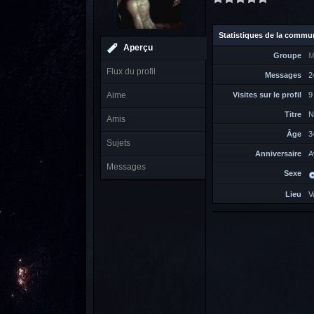
Statistiques de la commu
Aperçu
Groupe
M
Flux du profil
Messages
2
Aime
Visites sur le profil
9
Titre
N
Amis
Âge
3
Sujets
Anniversaire
A
Messages
Sexe
Lieu
V