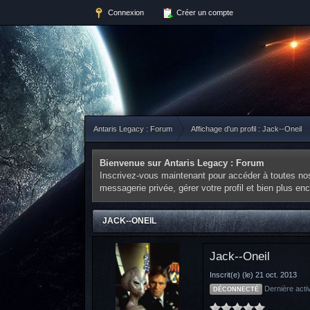
Connexion
Créer un compte
Antaris Legacy : Forum
Affichage d'un profil : Jack--Oneil
Bienvenue sur Antaris Legacy : Forum
Inscrivez-vous maintenant pour accéder à toutes nos 
messagerie privée, gérer votre profil et bien plus e
JACK--ONEIL
Jack--Oneil
Inscrit(e) (le) 21 oct. 2013
Dernière acti
DÉCONNECTÉ