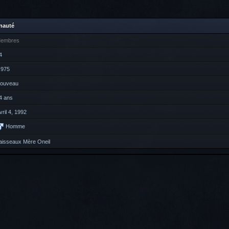
nauté
embres
4
 975
ouveau
4 ans
vril 4, 1992
Homme
aisseaux Mère Oneil