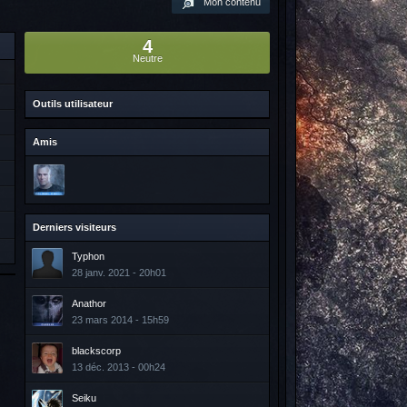
Mon contenu
4
Neutre
Outils utilisateur
Amis
Derniers visiteurs
Typhon
28 janv. 2021 - 20h01
Anathor
23 mars 2014 - 15h59
blackscorp
13 déc. 2013 - 00h24
Seiku