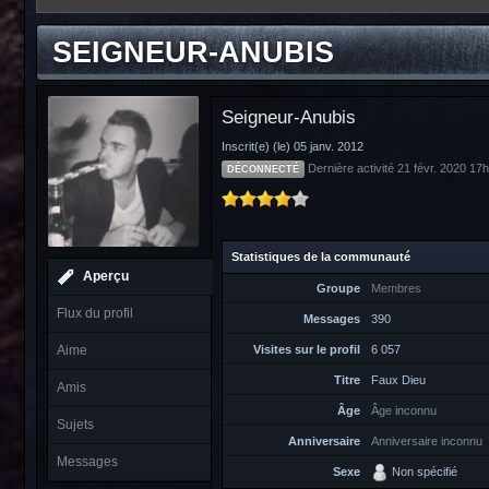
SEIGNEUR-ANUBIS
Seigneur-Anubis
Inscrit(e) (le) 05 janv. 2012
Dernière activité 21 févr. 2020 17
DÉCONNECTÉ
Statistiques de la communauté
Aperçu
Groupe
Membres
Flux du profil
Messages
390
Aime
Visites sur le profil
6 057
Titre
Faux Dieu
Amis
Âge
Âge inconnu
Sujets
Anniversaire
Anniversaire inconnu
Messages
Sexe
Non spécifié