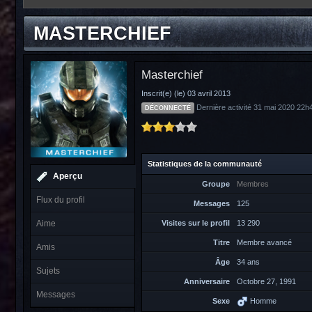
MASTERCHIEF
Masterchief
Inscrit(e) (le) 03 avril 2013
Dernière activité 31 mai 2020 22h
DÉCONNECTÉ
Statistiques de la communauté
Aperçu
Groupe
Membres
Flux du profil
Messages
125
Aime
Visites sur le profil
13 290
Titre
Membre avancé
Amis
Âge
34 ans
Sujets
Anniversaire
Octobre 27, 1991
Messages
Sexe
Homme