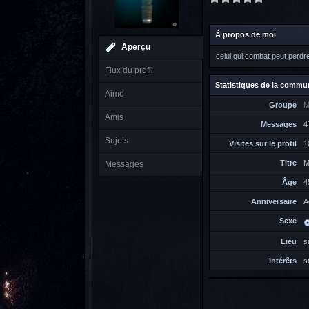
À propos de moi
Aperçu
celui qui combat peut perdr
Flux du profil
Statistiques de la commu
Aime
Groupe
M
Amis
Messages
4
Sujets
Visites sur le profil
1
Titre
M
Messages
Âge
4
Anniversaire
A
Sexe
Lieu
s
Intérêts
s