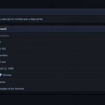
e,celui qui ne combat pas a deja perdu
nauté
embres
7
0 352
embre
5 ans
oût 11, 1980
Homme
arthe
targate et les femmes