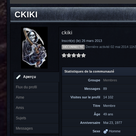
CKIKI
ckiki
Inscrit(e) (le) 26 mars 2013
Dernière activité 02 mai 2014 11h
DÉCONNECTÉ
Statistiques de la communauté
Aperçu
Groupe
Membres
Flux du profil
Messages
89
Aime
Visites sur le profil
14 102
Titre
Membre
Amis
Âge
49 ans
Sujets
Anniversaire
Mai 23, 1977
Messages
Sexe
Homme