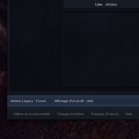
Lieu
dédalus
Antaris Legacy : Forum
Affichage d'un profil : ckiki
Utiliser la version mobile
Changer le thème
Français (France)
Aide