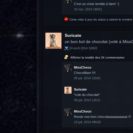
C'est un choix terrible à faire! :'(
10 nov. 2014 18h51
Cette mise à jour du statut a atteint le nomb
Suricate
un bon bol de chocolat (volé à Miss
24 avril 2014 10h02
Afficher la totalité des 34 commentaires
MissChoco
ChocoMiam !!!!
09 juil. 2014 12h01
Suricate
*vole du chocolat*
09 juil. 2014 12h11
MissChoco
Rends moi mon chocolaaaaaaaaaaat !!!
10 juil. 2014 09h26