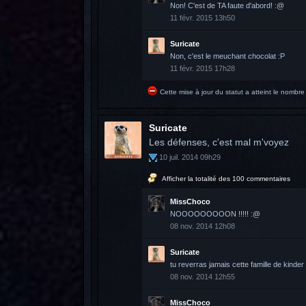
Non! C'est de TA faute d'abord! :@
11 févr. 2015 13h50
Suricate
Non, c'est le meuchant chocolat :P
11 févr. 2015 17h28
Cette mise à jour du statut a atteint le nomb
Suricate
Les défenses, c'est mal m'voyez
10 juil. 2014 09h29
Afficher la totalité des 100 commentaires
MissChoco
NOOOOOOOOON !!!!! :@
08 nov. 2014 12h08
Suricate
tu reverras jamais cette famille de kinder 
08 nov. 2014 12h55
MissChoco