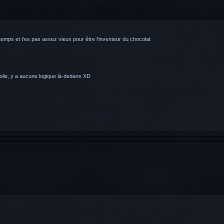
temps et t'es pas assez vieux pour être l'inventeur du chocolat
Folie, y a aucune logique là-dedans XD