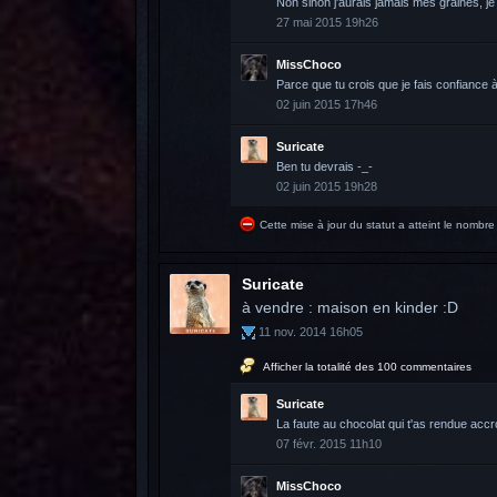
Non sinon j'aurais jamais mes graines, j
27 mai 2015 19h26
MissChoco
Parce que tu crois que je fais confiance
02 juin 2015 17h46
Suricate
Ben tu devrais -_-
02 juin 2015 19h28
Cette mise à jour du statut a atteint le nomb
Suricate
à vendre : maison en kinder :D
11 nov. 2014 16h05
Afficher la totalité des 100 commentaires
Suricate
La faute au chocolat qui t'as rendue accro
07 févr. 2015 11h10
MissChoco