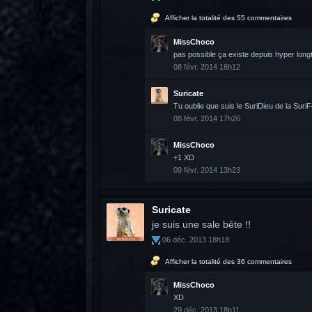
Afficher la totalité des 55 commentaires
MissChoco
pas possible ça existe depuis hyper long
08 févr. 2014 16h12
Suricate
Tu oublie que suis le SuriDieu de la Suri
08 févr. 2014 17h26
MissChoco
+1 XD
09 févr. 2014 13h23
Suricate
je suis une sale bête !!
06 déc. 2013 18h18
Afficher la totalité des 36 commentaires
MissChoco
XD
29 déc. 2013 18h11