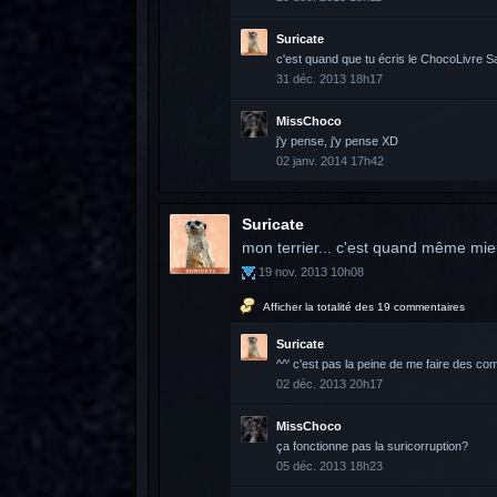
Suricate
c'est quand que tu écris le ChocoLivre Sa
31 déc. 2013 18h17
MissChoco
j'y pense, j'y pense XD
02 janv. 2014 17h42
Suricate
mon terrier... c'est quand même mie
19 nov. 2013 10h08
Afficher la totalité des 19 commentaires
Suricate
^^' c'est pas la peine de me faire des com
02 déc. 2013 20h17
MissChoco
ça fonctionne pas la suricorruption?
05 déc. 2013 18h23