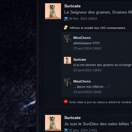
Suricate
Le Seigneur des graines, Graines Wa
09 févr. 2014 16h54
Afficher la totalité des 100 commentaires
MissChoco
pleeeeaaase !!!!!!!!
23 avril 2014 13h51
Suricate
si tu me donnes des graines en échange
23 avril 2014 13h51
MissChoco
... laisse moi réfléchir... --'
23 avril 2014 13h58
Cette mise à jour du statut a atteint le nomb
Suricate
Je suis le SuriDieu des sales bêtes "
02 janv. 2014 17h51