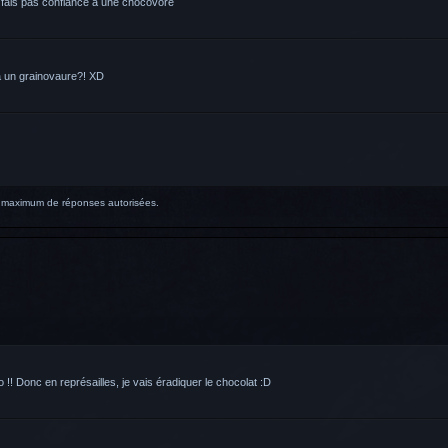
e fais pas confiance à une chocovore
 à un grainovaure?! XD
re maximum de réponses autorisées.
 !! Donc en représailles, je vais éradiquer le chocolat :D