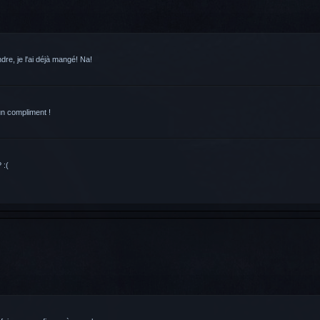
dre, je l'ai déjà mangé! Na!
un compliment !
 :(